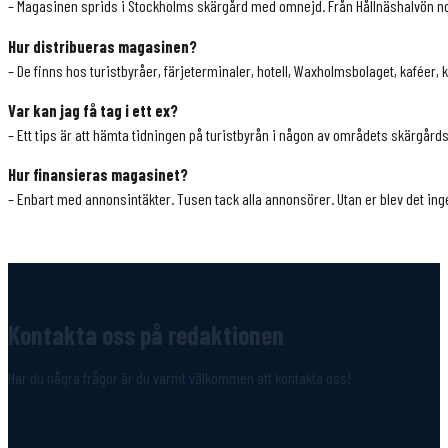
– Magasinen sprids i Stockholms skärgård med omnejd. Från Hållnäshalvön norr
Hur distribueras magasinen?
– De finns hos turistbyråer, färjeterminaler, hotell, Waxholmsbolaget, kaféer
Var kan jag få tag i ett ex?
– Ett tips är att hämta tidningen på turistbyrån i någon av områdets skärgår
Hur finansieras magasinet?
– Enbart med annonsintäkter. Tusen tack alla annonsörer. Utan er blev det in
Kontakta oss på redaktionen
Har du några frågor är du varmt välkommen att kontakta oss!