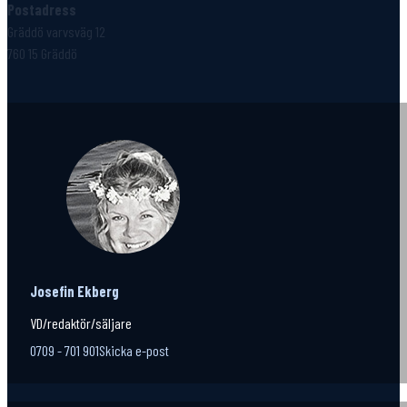
Postadress
Gräddö varvsväg 12
760 15 Gräddö
Josefin Ekberg
VD/redaktör/säljare
0709 - 701 901
Skicka e-post