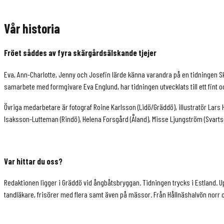
Vår historia
Fröet såddes av fyra skärgårdsälskande tjejer
Eva, Ann-Charlotte, Jenny och Josefin lärde känna varandra på en tidningen S
samarbete med formgivare Eva Englund, har tidningen utvecklats till ett fin
Övriga medarbetare är fotograf Roine Karlsson (Lidö/Gräddö), illustratör Lars H
Isaksson-Lutteman (Rindö), Helena Forsgård (Åland), Misse Ljungström (Svarts
Var hittar du oss?
Redaktionen ligger i Gräddö vid ångbåtsbryggan. Tidningen trycks i Estland. U
tandläkare, frisörer med flera samt även på mässor. Från Hållnäshalvön norr 