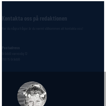
Kontakta oss på redaktionen
Har du några frågor är du varmt välkommen att kontakta oss!
Postadress
Gräddö varvsväg 12
760 15 Gräddö