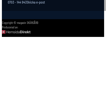
0703 - 144 943
Skicka e-post
Copyright © magasin SKÄRGÅRD
Producerad av: